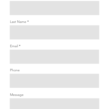
Last Name
Email
Phone
Message